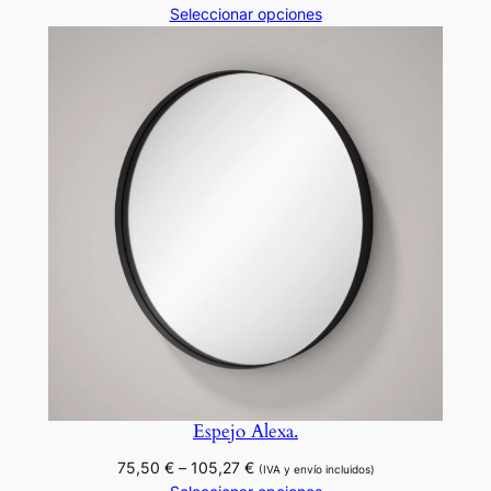
de
Seleccionar opciones
precios:
desde
164,08 €
hasta
270,80 €
Espejo Alexa.
Rango
75,50
€
–
105,27
€
(IVA y envío incluidos)
de