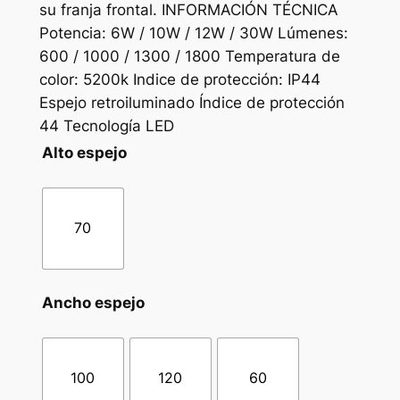
su franja frontal. INFORMACIÓN TÉCNICA
g
Potencia: 6W / 10W / 12W / 30W Lúmenes:
600 / 1000 / 1300 / 1800 Temperatura de
o
color: 5200k Indice de protección: IP44
d
Espejo retroiluminado Índice de protección
e
44 Tecnología LED
p
Alto espejo
r
e
70
c
i
Ancho espejo
o
s
:
100
120
60