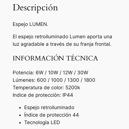
h
n
Descripción
.
a
c
s
Espejo LUMEN.
a
t
n
El espejo retroiluminado Lumen aporta una
t
a
luz agradable a través de su franja frontal.
i
1
d
INFORMACIÓN TÉCNICA
8
a
d
Potencia: 6W / 10W / 12W / 30W
0
Lúmenes: 600 / 1000 / 1300 / 1800
,
Temperatura de color: 5200k
0
Indice de protección: IP44
5
Espejo retroiluminado
Índice de protección 44
Tecnología LED
€