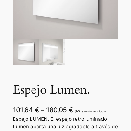
Espejo Lumen.
R
101,64
€
–
180,05
€
(IVA y envío incluidos)
a
Espejo LUMEN. El espejo retroiluminado
Lumen aporta una luz agradable a través de
n