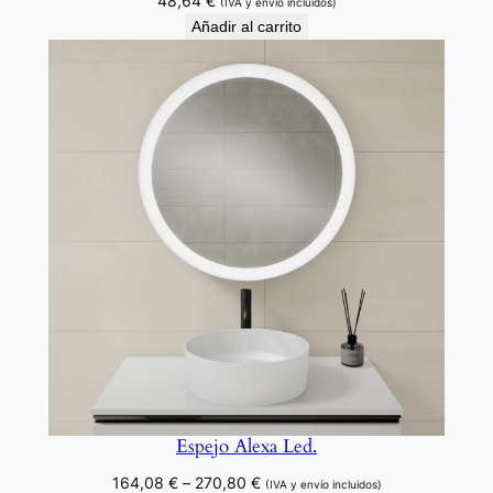
48,64
€
(IVA y envío incluidos)
Añadir al carrito
Espejo Alexa Led.
Rango
164,08
€
–
270,80
€
(IVA y envío incluidos)