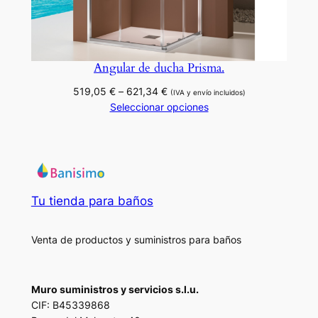
Angular de ducha Prisma.
Rango
519,05
€
–
621,34
€
(IVA y envío incluidos)
de
Seleccionar opciones
precios:
desde
519,05 €
hasta
621,34 €
Tu tienda para baños
Venta de productos y suministros para baños
Muro suministros y servicios s.l.u.
CIF: B45339868