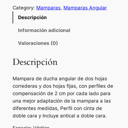
m
Category:
Mamparas
, 
Mamparas Angular
p
Descripción
a
r
Información adicional
a
Valoraciones (0)
d
e
d
Descripción
u
c
Mampara de ducha angular de dos hojas
h
correderas y dos hojas fijas, con perfiles de
a
compensación de 2 cm por cada lado para
a
una mejor adaptación de la mampara a las
n
diferentes medidas, Perfil con cinta de
g
doble cara y Incluye antical a doble cara.
u
l
Espacio: Vértice