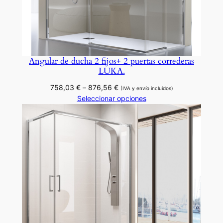
s
c
o
r
r
Angular de ducha 2 fijos+ 2 puertas correderas
LUKA.
e
d
Rango
758,03
€
–
876,56
€
(IVA y envío incluidos)
e
de
Seleccionar opciones
r
precios:
desde
a
758,03 €
s
hasta
y
876,56 €
d
o
s
h
o