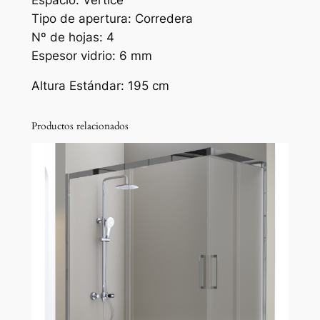
a
Tipo de apertura:
Corredera
r
Nº de hojas: 4
Q
Espesor vidrio: 6 mm
u
Altura Estándar: 195 cm
e
b
e
Productos relacionados
c
d
e
d
o
s
h
o
j
a