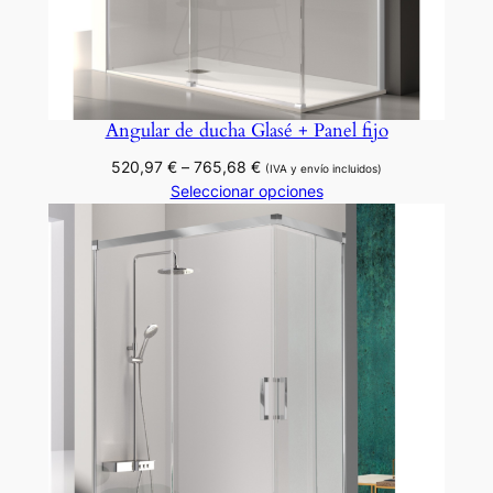
Angular de ducha Glasé + Panel fijo
Rango
520,97
€
–
765,68
€
(IVA y envío incluidos)
de
Seleccionar opciones
precios:
desde
520,97 €
hasta
765,68 €