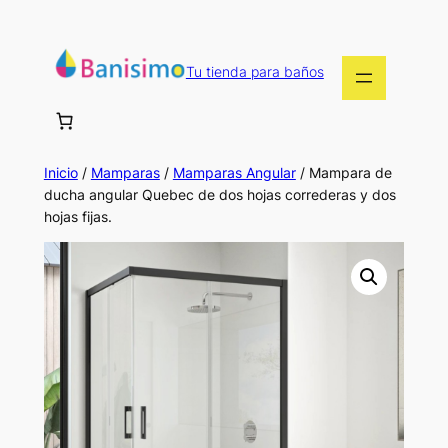
Saltar
al
contenido
Tu tienda para baños
Inicio
/
Mamparas
/
Mamparas Angular
/ Mampara de
ducha angular Quebec de dos hojas correderas y dos
hojas fijas.