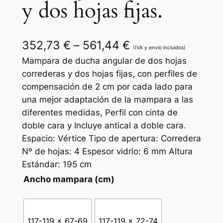
y dos hojas fijas.
R
352,73
€
–
561,44
€
(IVA y envío incluidos)
a
Mampara de ducha angular de dos hojas
correderas y dos hojas fijas, con perfiles de
n
compensación de 2 cm por cada lado para
g
una mejor adaptación de la mampara a las
diferentes medidas, Perfil con cinta de
o
doble cara y Incluye antical a doble cara.
d
Espacio: Vértice Tipo de apertura: Corredera
e
Nº de hojas: 4 Espesor vidrio: 6 mm Altura
Estándar: 195 cm
p
Ancho mampara (cm)
r
e
c
117-119 x 67-69
117-119 x 72-74