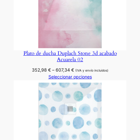
Plato de ducha Duplach Stone 3d acabado
Acuarela 02
Rango
352,98
€
–
607,34
€
(IVA y envío incluidos)
de
Seleccionar opciones
precios:
desde
352,98 €
hasta
607,34 €