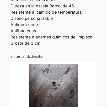
l
Dureza en la escala Barcol de 45
a
Resistente al cambio de temperatura.
c
Diseño personalizable
h
Antideslizante
S
Antibacterias
t
Resistente a agentes químicos de limpieza
o
Grosor de 3 cm
n
e
Productos relacionados
3
d
a
c
a
b
a
d