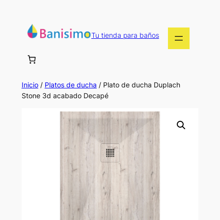
Saltar
al
contenido
Tu tienda para baños
Inicio
/
Platos de ducha
/ Plato de ducha Duplach
Stone 3d acabado Decapé