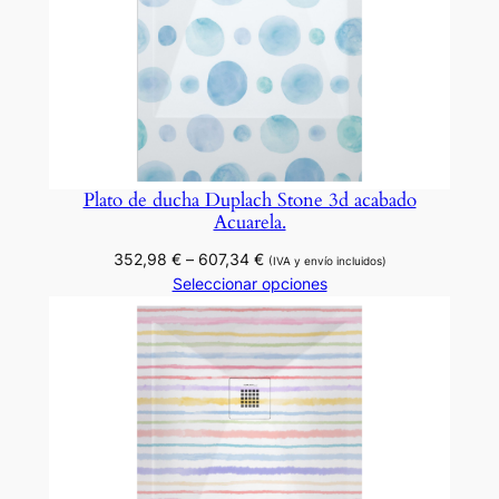
Plato de ducha Duplach Stone 3d acabado
Acuarela.
Rango
352,98
€
–
607,34
€
(IVA y envío incluidos)
de
Seleccionar opciones
precios:
desde
352,98 €
hasta
607,34 €