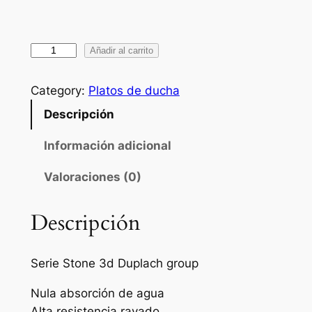
P
Añadir al carrito
l
a
Category:
Platos de ducha
t
Descripción
o
d
Información adicional
e
Valoraciones (0)
d
u
c
Descripción
h
a
Serie Stone 3d Duplach group
D
u
Nula absorción de agua
p
Alta resistencia rayado