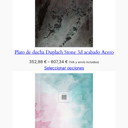
o
D
e
c
a
p
é
Plato de ducha Duplach Stone 3d acabado Acero
c
Rango
352,98
€
–
607,34
€
a
(IVA y envío incluidos)
de
Seleccionar opciones
n
precios:
t
desde
i
352,98 €
d
hasta
607,34 €
a
d