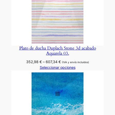
Plato de ducha Duplach Stone 3d acabado
Aquarela 03.
Rango
352,98
€
–
607,34
€
(IVA y envío incluidos)
de
Seleccionar opciones
precios:
desde
352,98 €
hasta
607,34 €