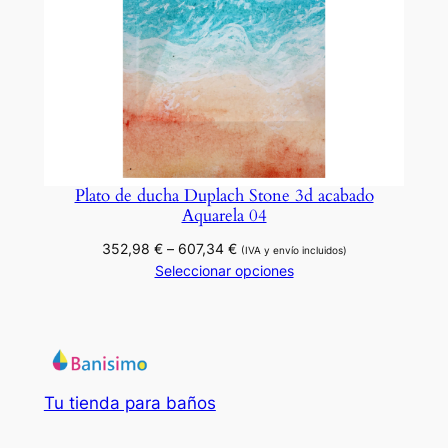
Plato de ducha Duplach Stone 3d acabado
Aquarela 04
Rango
352,98
€
–
607,34
€
(IVA y envío incluidos)
de
Seleccionar opciones
precios:
desde
352,98 €
hasta
607,34 €
Tu tienda para baños