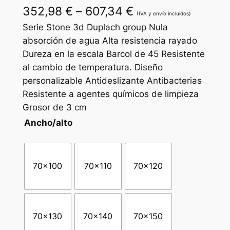
R
352,98
€
–
607,34
€
(IVA y envío incluidos)
a
Serie Stone 3d Duplach group Nula
absorción de agua Alta resistencia rayado
n
Dureza en la escala Barcol de 45 Resistente
g
al cambio de temperatura. Diseño
personalizable Antideslizante Antibacterias
o
Resistente a agentes químicos de limpieza
d
Grosor de 3 cm
e
Ancho/alto
p
r
70×100
70×110
70×120
e
c
i
70×130
70×140
70×150
o