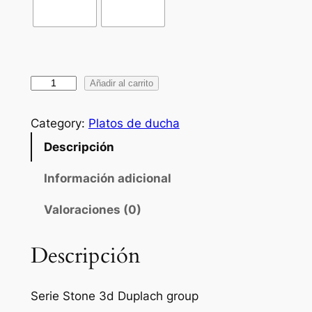
P
Añadir al carrito
l
a
Category:
Platos de ducha
t
Descripción
o
d
Información adicional
e
Valoraciones (0)
d
u
c
Descripción
h
a
Serie Stone 3d Duplach group
D