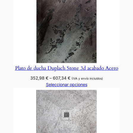
a
d
o
M
o
s
a
i
c
Plato de ducha Duplach Stone 3d acabado Acero
o
Rango
352,98
€
–
607,34
€
0
(IVA y envío incluidos)
de
Seleccionar opciones
1
precios:
(
desde
b
352,98 €
l
hasta
607,34 €
a
n
c