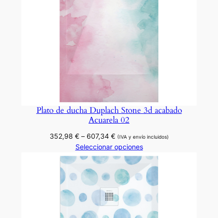
Plato de ducha Duplach Stone 3d acabado
Acuarela 02
Rango
352,98
€
–
607,34
€
(IVA y envío incluidos)
de
Seleccionar opciones
precios:
desde
352,98 €
hasta
607,34 €