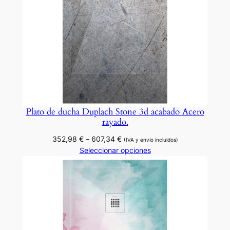
o
y
n
e
g
r
o
)
Plato de ducha Duplach Stone 3d acabado Acero
c
rayado.
a
Rango
352,98
€
–
607,34
€
(IVA y envío incluidos)
n
de
Seleccionar opciones
t
precios:
i
desde
352,98 €
d
hasta
a
607,34 €
d