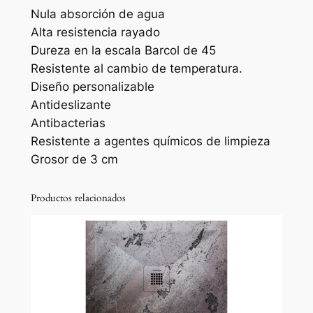
u
Nula absorción de agua
p
Alta resistencia rayado
l
Dureza en la escala Barcol de 45
a
Resistente al cambio de temperatura.
c
Diseño personalizable
h
Antideslizante
S
Antibacterias
t
Resistente a agentes químicos de limpieza
o
Grosor de 3 cm
n
e
Productos relacionados
3
d
a
c
a
b