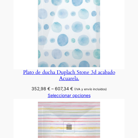
Plato de ducha Duplach Stone 3d acabado
Acuarela.
Rango
352,98
€
–
607,34
€
(IVA y envío incluidos)
de
Seleccionar opciones
precios:
desde
352,98 €
hasta
607,34 €