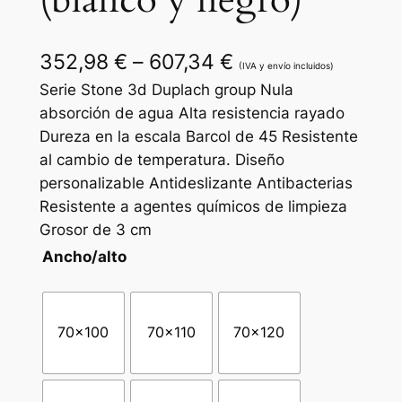
(blanco y negro)
R
352,98
€
–
607,34
€
(IVA y envío incluidos)
a
Serie Stone 3d Duplach group Nula
absorción de agua Alta resistencia rayado
n
Dureza en la escala Barcol de 45 Resistente
g
al cambio de temperatura. Diseño
personalizable Antideslizante Antibacterias
o
Resistente a agentes químicos de limpieza
d
Grosor de 3 cm
e
Ancho/alto
p
r
70×100
70×110
70×120
e
c