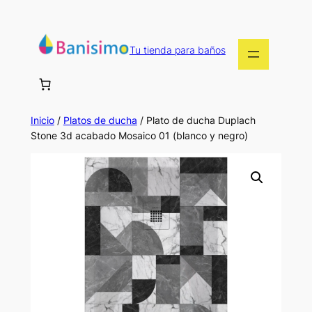
Saltar
al
contenido
Tu tienda para baños
Inicio
/
Platos de ducha
/ Plato de ducha Duplach
Stone 3d acabado Mosaico 01 (blanco y negro)