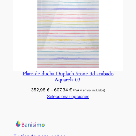
Plato de ducha Duplach Stone 3d acabado
Aquarela 03.
Rango
352,98
€
–
607,34
€
(IVA y envío incluidos)
de
Seleccionar opciones
precios:
desde
352,98 €
hasta
607,34 €