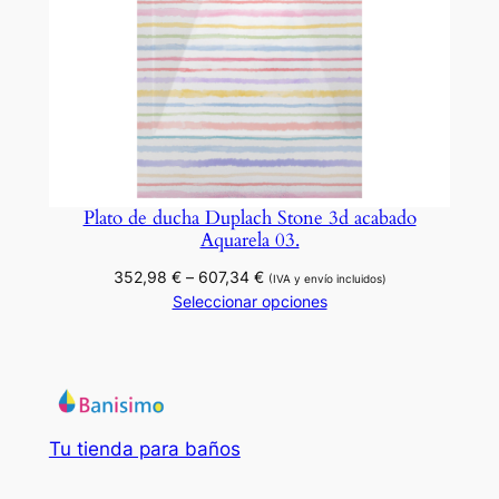
Plato de ducha Duplach Stone 3d acabado
Aquarela 03.
Rango
352,98
€
–
607,34
€
(IVA y envío incluidos)
de
Seleccionar opciones
precios:
desde
352,98 €
hasta
607,34 €
Tu tienda para baños