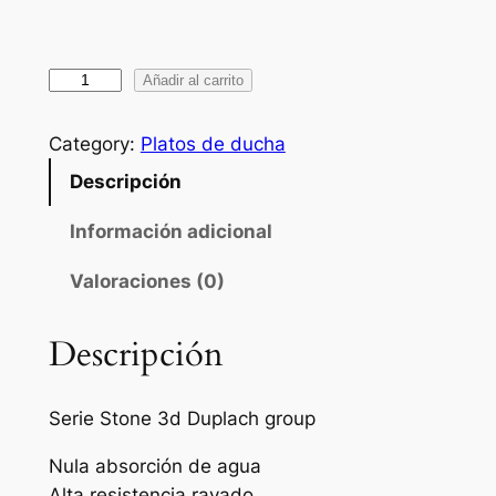
P
Añadir al carrito
l
a
Category:
Platos de ducha
t
Descripción
o
d
Información adicional
e
Valoraciones (0)
d
u
c
Descripción
h
a
Serie Stone 3d Duplach group
D
u
Nula absorción de agua
p
Alta resistencia rayado