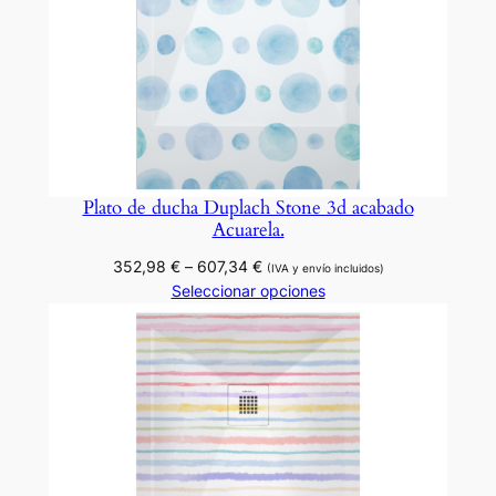
Plato de ducha Duplach Stone 3d acabado
Acuarela.
Rango
352,98
€
–
607,34
€
(IVA y envío incluidos)
de
Seleccionar opciones
precios:
desde
352,98 €
hasta
607,34 €