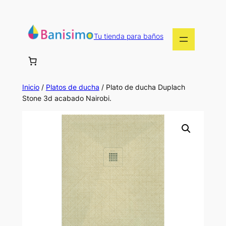
Saltar
al
contenido
Tu tienda para baños
Inicio
/
Platos de ducha
/ Plato de ducha Duplach
Stone 3d acabado Nairobi.