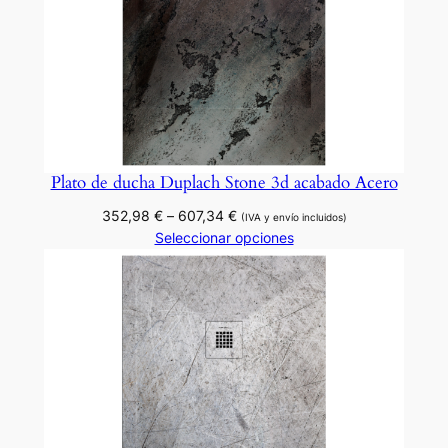
o
N
a
i
r
o
b
Plato de ducha Duplach Stone 3d acabado Acero
i
Rango
352,98
€
–
607,34
€
.
(IVA y envío incluidos)
de
Seleccionar opciones
c
precios:
a
desde
n
352,98 €
t
hasta
607,34 €
i
d
a
d