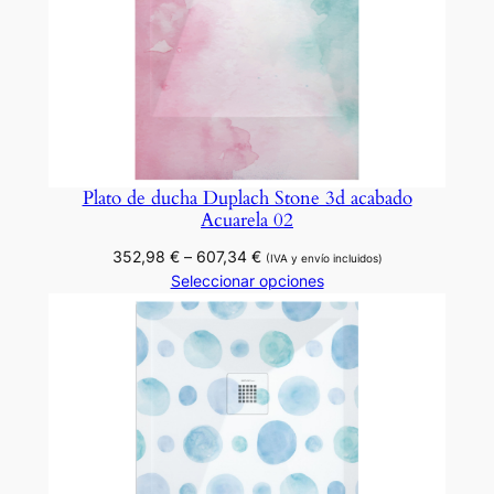
Plato de ducha Duplach Stone 3d acabado
Acuarela 02
Rango
352,98
€
–
607,34
€
(IVA y envío incluidos)
de
Seleccionar opciones
precios:
desde
352,98 €
hasta
607,34 €