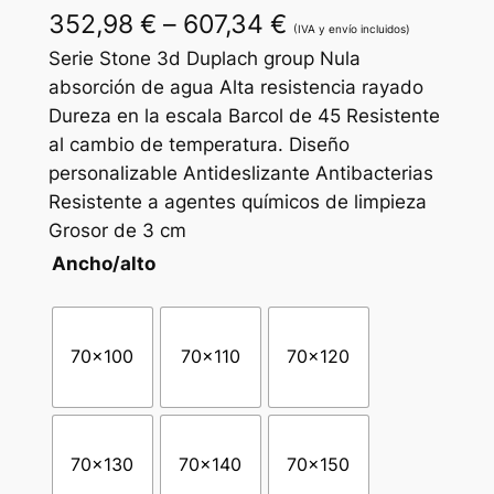
R
352,98
€
–
607,34
€
(IVA y envío incluidos)
a
Serie Stone 3d Duplach group Nula
absorción de agua Alta resistencia rayado
n
Dureza en la escala Barcol de 45 Resistente
g
al cambio de temperatura. Diseño
personalizable Antideslizante Antibacterias
o
Resistente a agentes químicos de limpieza
d
Grosor de 3 cm
e
Ancho/alto
p
r
70×100
70×110
70×120
e
c
i
70×130
70×140
70×150
o