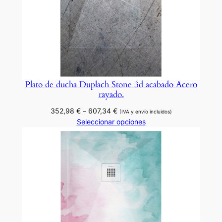
Plato de ducha Duplach Stone 3d acabado Acero
rayado.
Rango
352,98
€
–
607,34
€
(IVA y envío incluidos)
de
Seleccionar opciones
precios:
desde
352,98 €
hasta
607,34 €