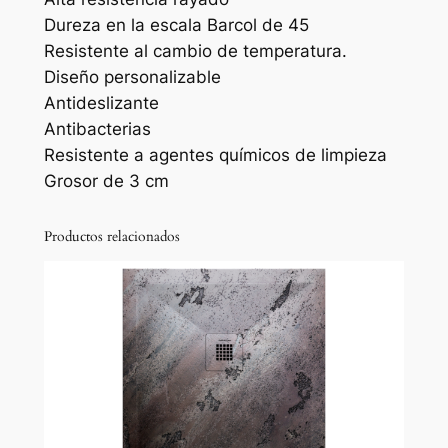
l
Dureza en la escala Barcol de 45
a
Resistente al cambio de temperatura.
c
Diseño personalizable
h
Antideslizante
S
Antibacterias
t
Resistente a agentes químicos de limpieza
o
Grosor de 3 cm
n
e
Productos relacionados
3
d
a
c
a
b
a
d