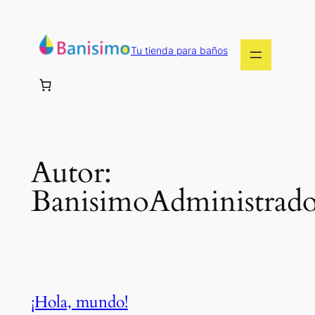
Saltar
al
contenido
Tu tienda para baños
Autor:
BanisimoAdministrado
¡Hola, mundo!