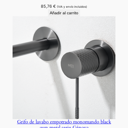
85,76
€
e
(IVA y envío incluidos)
Añadir al carrito
r
i
e
G
é
n
o
v
a
.
c
a
n
t
i
Grifo de lavabo empotrado monomando black
d
gun metal serie Génova