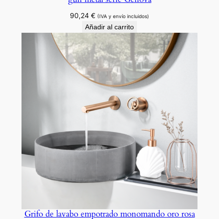
a
90,24
€
(IVA y envío incluidos)
d
Añadir al carrito
Grifo de lavabo empotrado monomando oro rosa