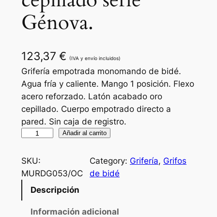
cepillado serie
Génova.
123,37
€
(IVA y envío incluidos)
Grifería empotrada monomando de bidé.
Agua fría y caliente. Mango 1 posición. Flexo
acero reforzado. Latón acabado oro
cepillado. Cuerpo empotrado directo a
pared. Sin caja de registro.
G
Añadir al carrito
r
i
SKU:
Category:
Grifería
, 
Grifos
f
MURDG053/OC
de bidé
o
Descripción
d
e
Información adicional