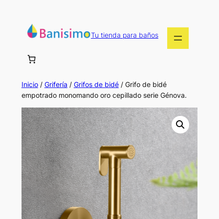
Saltar
al
contenido
Tu tienda para baños
Inicio
/
Grifería
/
Grifos de bidé
/ Grifo de bidé
empotrado monomando oro cepillado serie Génova.