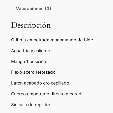
b
Valoraciones (0)
i
d
é
Descripción
e
m
Grifería empotrada monomando de bidé.
p
o
Agua fría y caliente.
t
Mango 1 posición.
r
a
Flexo acero reforzado.
d
o
Latón acabado oro cepillado.
m
Cuerpo empotrado directo a pared.
o
n
Sin caja de registro.
o