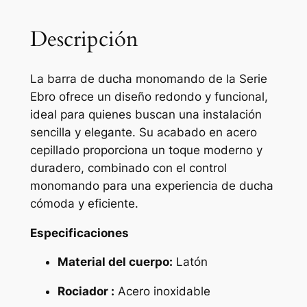
c
h
Descripción
a
t
La barra de ducha monomando de la Serie
e
Ebro ofrece un diseño redondo y funcional,
r
ideal para quienes buscan una instalación
m
sencilla y elegante. Su acabado en acero
o
cepillado proporciona un toque moderno y
s
duradero, combinado con el control
t
monomando para una experiencia de ducha
á
cómoda y eficiente.
t
i
Especificaciones
c
Material del cuerpo:
Latón
a
r
Rociador :
Acero inoxidable
e