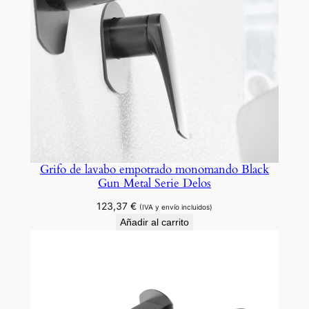
d
o
S
e
r
i
e
E
b
r
Grifo de lavabo empotrado monomando Black
Gun Metal Serie Delos
o
c
123,37
€
(IVA y envío incluidos)
a
Añadir al carrito
n
t
i
d