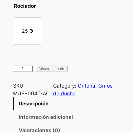
Rociador
25 Ø
B
Añadir al carrito
a
r
SKU:
Category:
Grifería
, 
Grifos
r
MUEB004T-AC
de ducha
a
Descripción
d
e
Información adicional
d
Valoraciones (0)
u