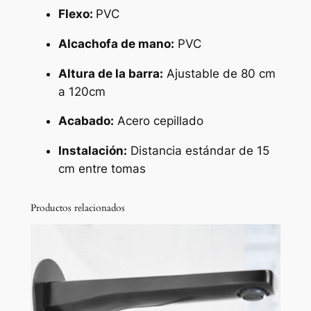
d
Flexo:
PVC
o
Alcachofa de mano:
PVC
n
d
Altura de la barra:
Ajustable de 80 cm
a
a 120cm
a
c
Acabado:
Acero cepillado
e
Instalación:
Distancia estándar de 15
r
cm entre tomas
o
c
e
Productos relacionados
p
i
l
l
a