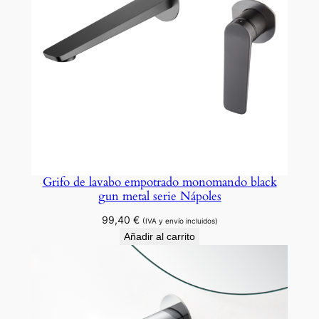
a
d
Grifo de lavabo empotrado monomando black
gun metal serie Nápoles
99,40
€
(IVA y envío incluidos)
Añadir al carrito