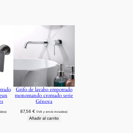
trado
Grifo de lavabo empotrado
gun
monomando cromado serie
es
Génova
87,56
€
idos)
(IVA y envío incluidos)
Añadir al carrito