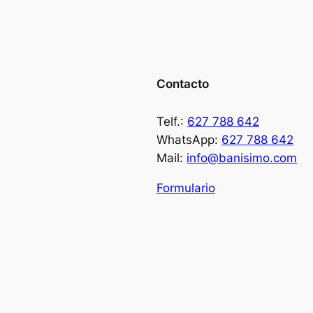
a
t
e
s
e
Contacto
r
i
Telf.:
627 788 642
e
WhatsApp:
627 788 642
P
Mail:
info@banisimo.com
o
r
Formulario
t
u
g
a
l
.