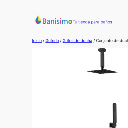
Saltar
al
contenido
Tu tienda para baños
Inicio
/
Grifería
/
Grifos de ducha
/ Conjunto de duch