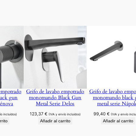
e
r
m
o
s
t
á
t
i
c
a
 empotrado
Grifo de lavabo empotrado
Grifo de lavabo empo
n
ack gun
monomando Black Gun
monomando black 
e
Génova
Metal Serie Delos
metal serie Nápol
g
123,37
€
99,40
€
r
ío incluidos)
(IVA y envío incluidos)
(IVA y envío inclu
rrito
Añadir al carrito
Añadir al carrito
o
m