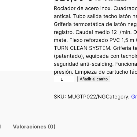
Rociador de acero inox. Cuadrad
antical. Tubo salida techo latón
Grifería termostática de latón ne
registro. Caudal medio 12 I/min. D
mate. Flexo reforzado PVC 1,5 m 
TURN CLEAN SYSTEM. Grifería 
(patentado), equipada con tecnol
seguridad anti-scalding. Funcion
presión. Limpieza de cartucho fáci
C
Añadir al carrito
o
n
SKU:
MUGTP022/NG
Category:
Gr
j
u
n
l
Valoraciones (0)
t
o