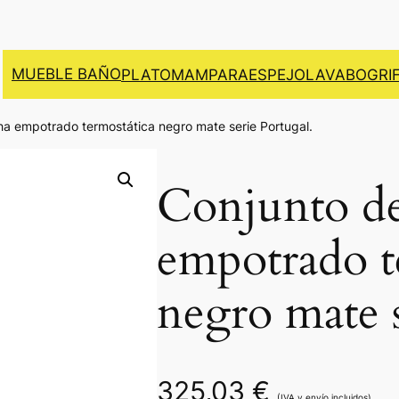
MUEBLE BAÑO
PLATO
MAMPARA
ESPEJO
LAVABO
GRI
a empotrado termostática negro mate serie Portugal.
Conjunto d
empotrado t
negro mate s
325,03
€
(IVA y envío incluidos)