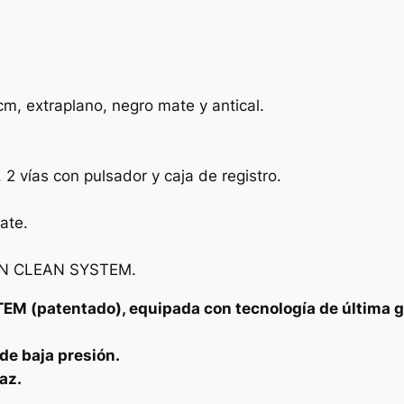
d
e
d
u
, extraplano, negro mate y antical.
c
h
a
 2 vías con pulsador y caja de registro.
e
m
ate.
p
o
URN CLEAN SYSTEM.
t
r
EM (patentado), equipada con tecnología de última g
a
d
de baja presión.
o
az.
t