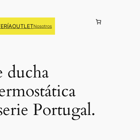
FERÍA
OUTLET
Nosotros
e ducha
ermostática
erie Portugal.