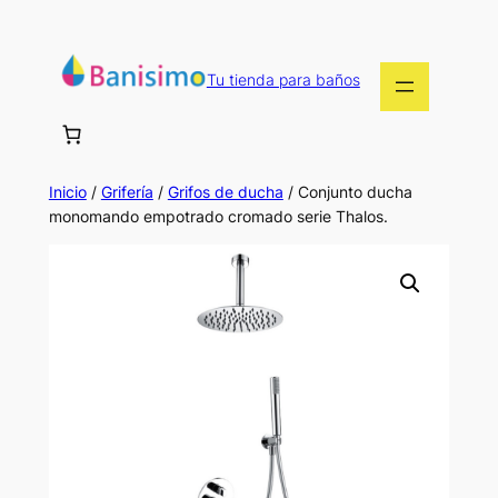
Saltar
al
contenido
Tu tienda para baños
Inicio
/
Grifería
/
Grifos de ducha
/ Conjunto ducha
monomando empotrado cromado serie Thalos.