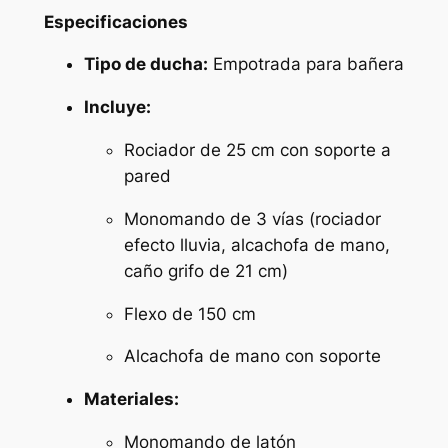
e
Especificaciones
d
Tipo de ducha:
Empotrada para bañera
d
o
Incluye:
r
a
Rociador de 25 cm con soporte a
d
pared
o
Monomando de 3 vías (rociador
c
efecto lluvia, alcachofa de mano,
e
caño grifo de 21 cm)
p
i
Flexo de 150 cm
l
l
Alcachofa de mano con soporte
a
Materiales:
d
o
Monomando de latón