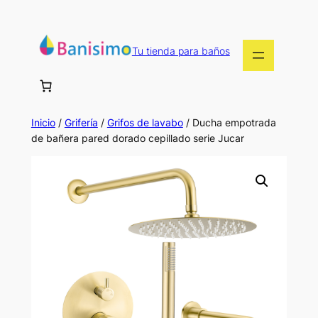
Saltar
al
contenido
Tu tienda para baños
Inicio
/
Grifería
/
Grifos de lavabo
/ Ducha empotrada
de bañera pared dorado cepillado serie Jucar