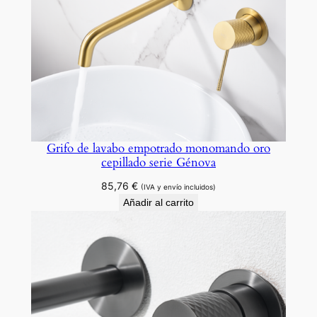
d
Grifo de lavabo empotrado monomando oro
cepillado serie Génova
85,76
€
(IVA y envío incluidos)
Añadir al carrito