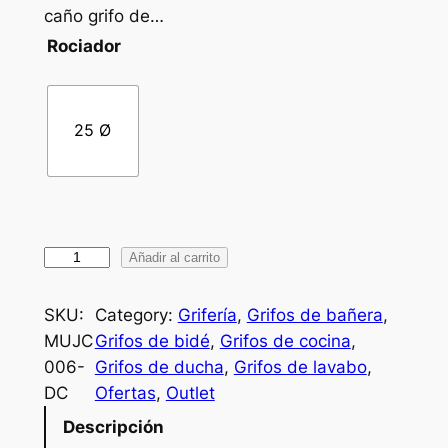
caño grifo de…
Rociador
25 Ø
D
Añadir al carrito
u
c
SKU:
Category:
Grifería
, 
Grifos de bañera
, 
h
MUJC
Grifos de bidé
, 
Grifos de cocina
, 
a
006-
Grifos de ducha
, 
Grifos de lavabo
, 
e
DC
Ofertas
, 
Outlet
m
Descripción
p