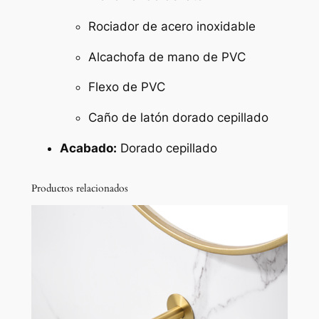
s
e
Rociador de acero inoxidable
r
Alcachofa de mano de PVC
i
e
Flexo de PVC
J
u
Caño de latón dorado cepillado
c
Acabado:
Dorado cepillado
a
r
Productos relacionados
c
a
n
t
i
d
a