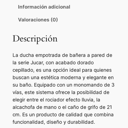
o
Información adicional
t
Valoraciones (0)
r
a
d
Descripción
a
d
La ducha empotrada de bañera a pared de
e
la serie Jucar, con acabado dorado
b
cepillado, es una opción ideal para quienes
a
buscan una estética moderna y elegante en
ñ
su baño. Equipado con un monomando de 3
e
vías, este sistema ofrece la posibilidad de
r
elegir entre el rociador efecto lluvia, la
a
alcachofa de mano o el caño de grifo de 21
p
cm. Es un producto de calidad que combina
a
funcionalidad, diseño y durabilidad.
r