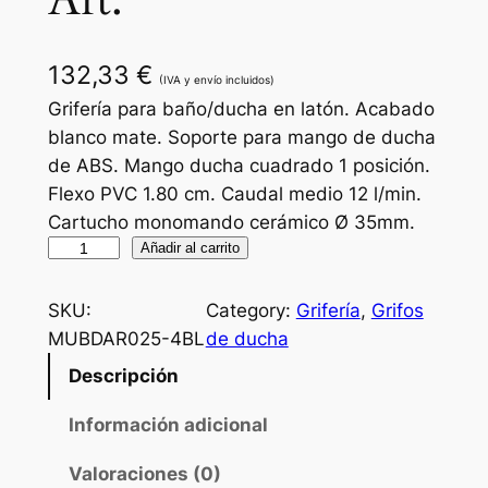
Art.
132,33
€
(IVA y envío incluidos)
Grifería para baño/ducha en latón. Acabado
blanco mate. Soporte para mango de ducha
de ABS. Mango ducha cuadrado 1 posición.
Flexo PVC 1.80 cm. Caudal medio 12 l/min.
Cartucho monomando cerámico Ø 35mm.
G
Añadir al carrito
r
i
SKU:
Category:
Grifería
, 
Grifos
f
MUBDAR025-4BL
de ducha
e
Descripción
r
í
Información adicional
a
Valoraciones (0)
d