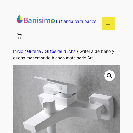
Saltar
al
contenido
Tu tienda para baños
Inicio
/
Grifería
/
Grifos de ducha
/ Grifería de baño y
ducha monomando blanco mate serie Art.