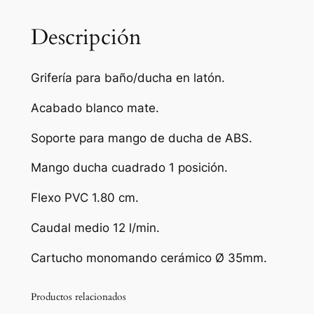
e
b
Descripción
a
ñ
Grifería para baño/ducha en latón.
o
y
Acabado blanco mate.
d
Soporte para mango de ducha de ABS.
u
c
Mango ducha cuadrado 1 posición.
h
a
Flexo PVC 1.80 cm.
m
Caudal medio 12 l/min.
o
n
Cartucho monomando cerámico Ø 35mm.
o
m
Productos relacionados
a