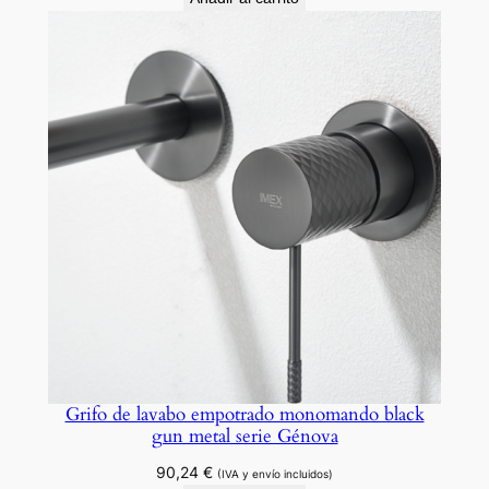
e
A
r
t
.
c
a
n
t
i
d
a
d
Grifo de lavabo empotrado monomando black
gun metal serie Génova
90,24
€
(IVA y envío incluidos)