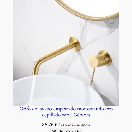
n
d
o
b
l
a
n
c
o
m
a
t
e
s
Grifo de lavabo empotrado monomando oro
e
cepillado serie Génova
r
85,76
€
i
(IVA y envío incluidos)
Añadir al carrito