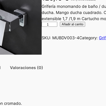
Grifería monomando de baño / d
ducha. Mango ducha cuadrado. Ca
extensible 1,7 /1,9 m Cartucho
G
Añadir al carrito
r
i
SKU:
MUBDV003-4
Category:
Grif
f
e
r
í
l
Valoraciones (0)
a
d
e
b
a
ñ
ón cromado.
o