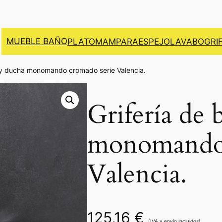
MUEBLE BAÑO
PLATO
MAMPARA
ESPEJO
LAVABO
GRI
o y ducha monomando cromado serie Valencia.
Grifería de
monomando 
Valencia.
125,16
€
(IVA y envío incluidos)