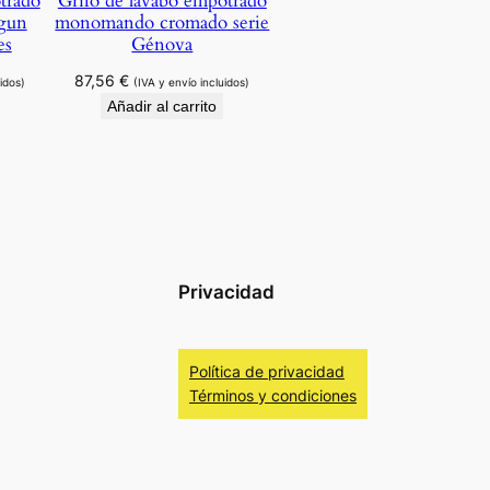
trado
Grifo de lavabo empotrado
gun
monomando cromado serie
es
Génova
87,56
€
idos)
(IVA y envío incluidos)
Añadir al carrito
Privacidad
Política de privacidad
Términos y condiciones