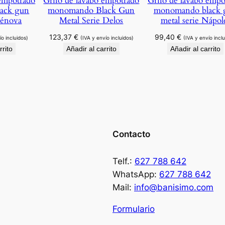
 empotrado
Grifo de lavabo empotrado
Grifo de lavabo empo
o
ack gun
monomando Black Gun
monomando black 
Génova
Metal Serie Delos
metal serie Nápol
m
a
123,37
€
99,40
€
ío incluidos)
(IVA y envío incluidos)
(IVA y envío inclu
d
rrito
Añadir al carrito
Añadir al carrito
o
s
e
r
i
e
Contacto
V
a
Telf.:
627 788 642
l
WhatsApp:
627 788 642
e
Mail:
info@banisimo.com
n
c
Formulario
i