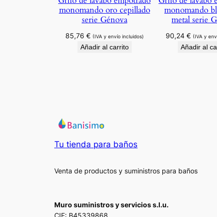
Grifo de lavabo empotrado
Grifo de lavabo
monomando oro cepillado
monomando bl
serie Génova
metal serie 
85,76
€
90,24
€
(IVA y envío incluidos)
(IVA y env
Añadir al carrito
Añadir al ca
Tu tienda para baños
Venta de productos y suministros para baños
Muro suministros y servicios s.l.u.
CIF: B45339868