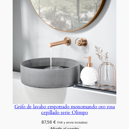
i
d
a
d
Grifo de lavabo empotrado monomando oro rosa
cepillado serie Olimpo
87,56
€
(IVA y envío incluidos)
Añadir al carrito