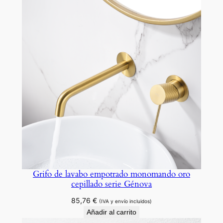
o
n
o
m
a
n
d
o
o
r
o
c
e
p
Grifo de lavabo empotrado monomando oro
cepillado serie Génova
i
l
85,76
€
(IVA y envío incluidos)
l
Añadir al carrito
a