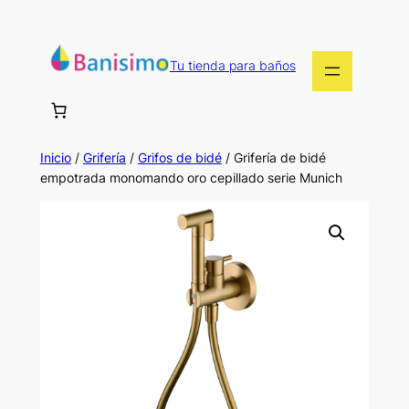
Saltar
al
contenido
Tu tienda para baños
Inicio
/
Grifería
/
Grifos de bidé
/ Grifería de bidé
empotrada monomando oro cepillado serie Munich