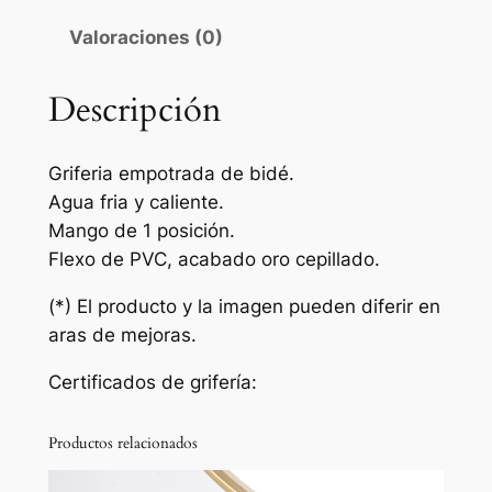
a
Valoraciones (0)
d
e
b
Descripción
i
d
Griferia empotrada de bidé.
é
Agua fria y caliente.
e
Mango de 1 posición.
m
Flexo de PVC, acabado oro cepillado.
p
o
(*) El producto y la imagen pueden diferir en
t
aras de mejoras.
r
Certificados de grifería:
a
d
a
Productos relacionados
m