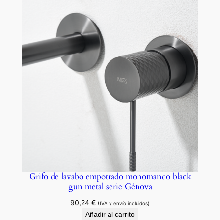
d
o
s
e
r
i
e
M
u
n
i
c
h
Grifo de lavabo empotrado monomando black
c
gun metal serie Génova
a
n
90,24
€
(IVA y envío incluidos)
Añadir al carrito
t