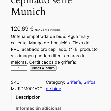
cepillado serie
Munich
120,69
€
(IVA y envío incluidos)
Griferia empotrada de bidé. Agua fria y
caliente. Mango de 1 posición. Flexo de
PVC, acabado oro cepillado. (*) El producto
y la imagen pueden diferir en aras de
mejoras. Certificados de grifería:
G
Añadir al carrito
r
i
SKU:
Category:
Grifería
, 
Grifos
f
MURDM001/OC
de bidé
e
Descripción
r
í
Información adicional