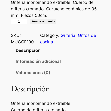
Griferia monomando extraible. Cuerpo de
grifería cromado. Cartucho cerámico de 35
mm. Flexos 50cm.
G
Añadir al carrito
r
i
SKU:
Category:
Grifería
, 
Grifos de
f
MUGCE100
cocina
e
Descripción
r
í
Información adicional
a
Valoraciones (0)
d
e
c
Descripción
o
c
Griferia monomando extraible.
i
Cuerpo de grifería cromado.