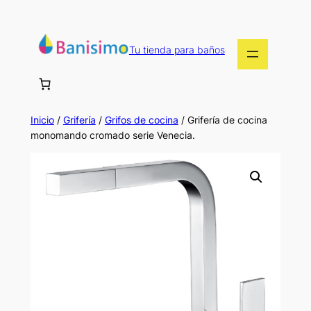
Saltar
al
contenido
Tu tienda para baños
Inicio
/
Grifería
/
Grifos de cocina
/ Grifería de cocina
monomando cromado serie Venecia.