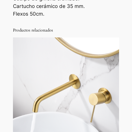
n
Cartucho cerámico de 35 mm.
a
Flexos 50cm.
m
o
Productos relacionados
n
o
m
a
n
d
o
c
r
o
m
a
d
o