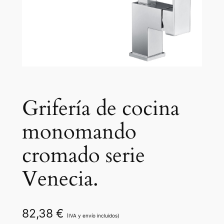
Grifería de cocina
monomando
cromado serie
Venecia.
82,38
€
(IVA y envío incluidos)