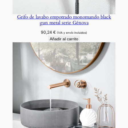
i
d
Grifo de lavabo empotrado monomando black
a
gun metal serie Génova
d
90,24
€
(IVA y envío incluidos)
Añadir al carrito