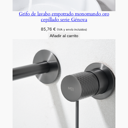
s
Grifo de lavabo empotrado monomando oro
e
cepillado serie Génova
r
i
85,76
€
(IVA y envío incluidos)
e
Añadir al carrito
V
e
n
e
c
i
a
.
c
a
n
t