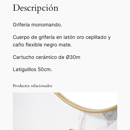
c
Descripción
o
c
Griferia monomando.
i
n
Cuerpo de grifería en latón oro cepillado y
a
caño flexible negro mate.
m
Cartucho cerámico de Ø30m
o
n
Latiguillos 50cm.
o
m
Productos relacionados
a
n
d
o
f
l