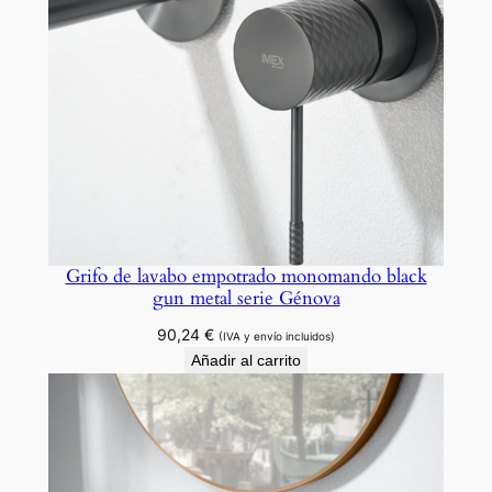
o
s
e
r
i
e
S
e
n
a
Grifo de lavabo empotrado monomando black
.
gun metal serie Génova
c
90,24
€
(IVA y envío incluidos)
a
Añadir al carrito
n
t
i
d
a