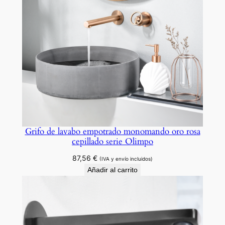
d
Grifo de lavabo empotrado monomando oro rosa
cepillado serie Olimpo
87,56
€
(IVA y envío incluidos)
Añadir al carrito