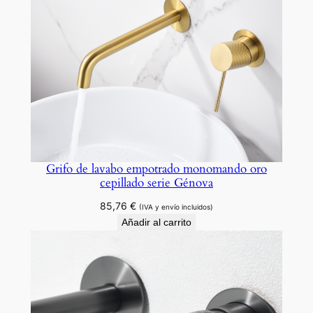
e
x
i
b
l
e
o
r
o
Grifo de lavabo empotrado monomando oro
c
cepillado serie Génova
e
p
85,76
€
(IVA y envío incluidos)
Añadir al carrito
i
l
l
a
d