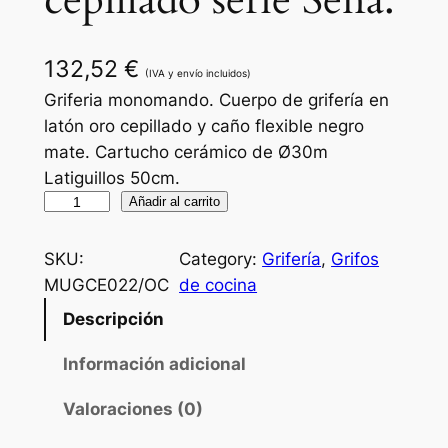
cepillado serie Sena.
132,52
€
(IVA y envío incluidos)
Griferia monomando. Cuerpo de grifería en
latón oro cepillado y caño flexible negro
mate. Cartucho cerámico de Ø30m
Latiguillos 50cm.
G
Añadir al carrito
r
i
SKU:
Category:
Grifería
, 
Grifos
f
MUGCE022/OC
de cocina
e
Descripción
r
í
Información adicional
a
Valoraciones (0)
d
e