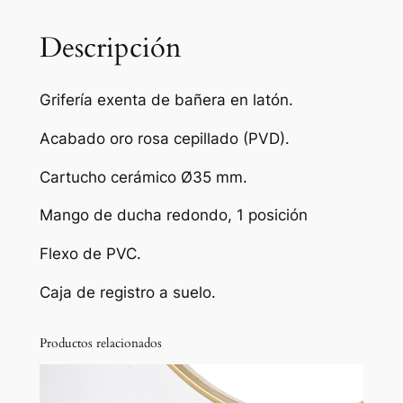
x
e
Descripción
n
t
Grifería exenta de bañera en latón.
a
d
Acabado oro rosa cepillado (PVD).
e
Cartucho cerámico Ø35 mm.
b
a
Mango de ducha redondo, 1 posición
ñ
e
Flexo de PVC.
r
Caja de registro a suelo.
a
m
o
Productos relacionados
n
o