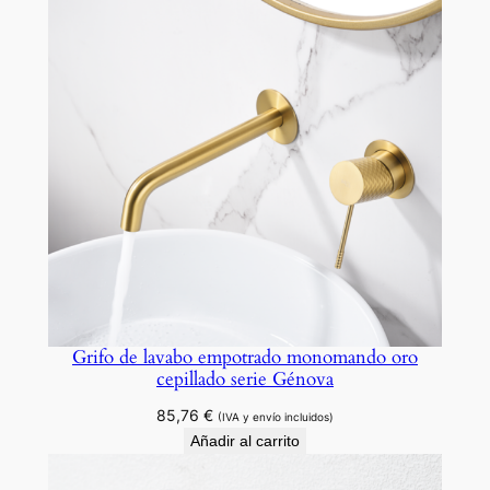
m
a
n
d
o
o
r
o
r
o
s
a
c
Grifo de lavabo empotrado monomando oro
cepillado serie Génova
e
p
85,76
€
(IVA y envío incluidos)
i
Añadir al carrito
l