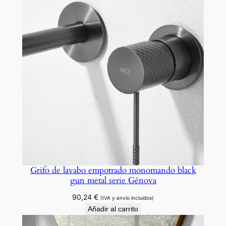
l
a
d
o
s
e
r
i
e
C
ó
r
c
Grifo de lavabo empotrado monomando black
e
gun metal serie Génova
g
90,24
€
a
(IVA y envío incluidos)
Añadir al carrito
.
c