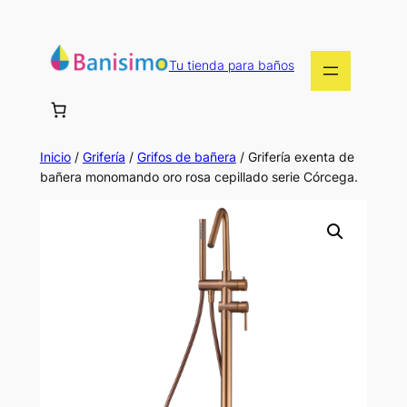
Saltar
al
contenido
Tu tienda para baños
Inicio
/
Grifería
/
Grifos de bañera
/ Grifería exenta de
bañera monomando oro rosa cepillado serie Córcega.