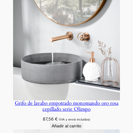
a
n
t
i
d
a
d
Grifo de lavabo empotrado monomando oro rosa
cepillado serie Olimpo
87,56
€
(IVA y envío incluidos)
Añadir al carrito