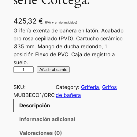
serie Córcega.
425,32
€
(IVA y envío incluidos)
Grifería exenta de bañera en latón. Acabado
oro rosa cepillado (PVD). Cartucho cerámico
Ø35 mm. Mango de ducha redondo, 1
posición Flexo de PVC. Caja de registro a
suelo.
G
Añadir al carrito
r
i
SKU:
Category:
Grifería
, 
Grifos
f
MUBBECO1/ORC
de bañera
e
Descripción
r
í
Información adicional
a
Valoraciones (0)
e