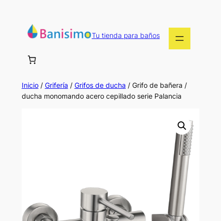
Saltar
al
contenido
Tu tienda para baños
Inicio
/
Grifería
/
Grifos de ducha
/ Grifo de bañera /
ducha monomando acero cepillado serie Palancia