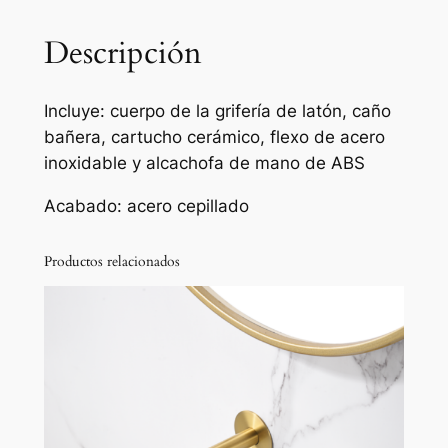
e
r
Descripción
a
/
Incluye: cuerpo de la grifería de latón, caño
d
bañera, cartucho cerámico, flexo de acero
u
inoxidable y alcachofa de mano de ABS
c
h
Acabado: acero cepillado
a
m
Productos relacionados
o
n
o
m
a
n
d