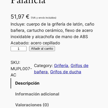
Palancia
51,97
€
(IVA y envío incluidos)
Incluye: cuerpo de la grifería de latón, caño
bañera, cartucho cerámico, flexo de acero
inoxidable y alcachofa de mano de ABS
Acabado: acero cepillado
G
Añadir al carrito
r
i
SKU:
Category:
Grifería
, 
Grifos de
f
MUPL007-
bañera
, 
Grifos de ducha
o
AC
d
Descripción
e
b
Información adicional
a
Valoraciones (0)
ñ