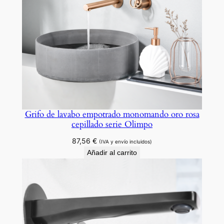
d
Grifo de lavabo empotrado monomando oro rosa
cepillado serie Olimpo
87,56
€
(IVA y envío incluidos)
Añadir al carrito