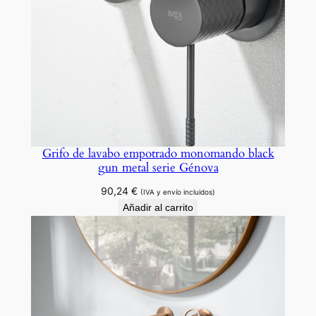
r
i
e
P
a
l
a
n
c
Grifo de lavabo empotrado monomando black
gun metal serie Génova
i
a
90,24
€
(IVA y envío incluidos)
c
Añadir al carrito
a
n
t
i
d
a