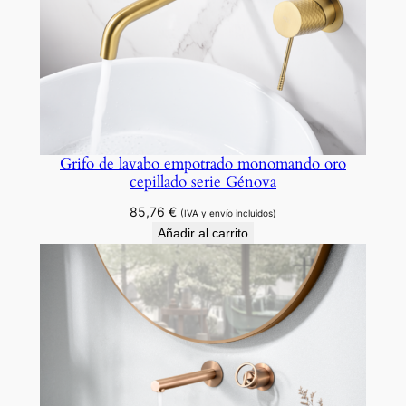
Grifo de lavabo empotrado monomando oro
cepillado serie Génova
85,76
€
(IVA y envío incluidos)
Añadir al carrito