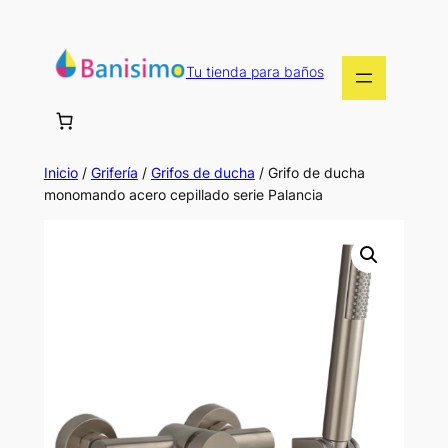
Saltar
al
contenido
Tu tienda para baños
Inicio
/
Grifería
/
Grifos de ducha
/ Grifo de ducha
monomando acero cepillado serie Palancia