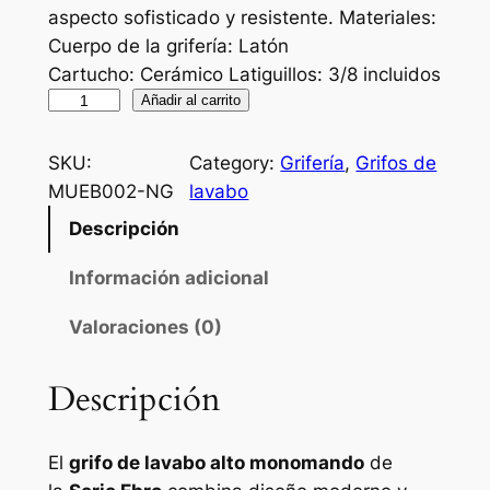
aspecto sofisticado y resistente. Materiales:
Cuerpo de la grifería: Latón
Cartucho: Cerámico Latiguillos: 3/8 incluidos
G
Añadir al carrito
r
i
SKU:
Category:
Grifería
, 
Grifos de
f
MUEB002-NG
lavabo
o
Descripción
d
e
Información adicional
l
Valoraciones (0)
a
v
a
Descripción
b
o
El
grifo de lavabo alto monomando
de
a