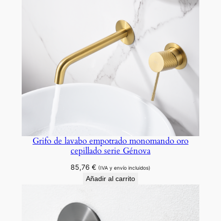
i
e
E
b
r
o
c
a
n
t
i
Grifo de lavabo empotrado monomando oro
cepillado serie Génova
d
a
85,76
€
(IVA y envío incluidos)
d
Añadir al carrito