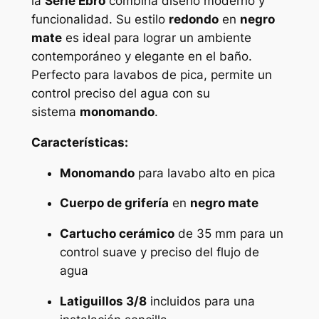
la
Serie Ebro
combina diseño moderno y
l
funcionalidad. Su estilo
redondo
en
negro
t
mate
es ideal para lograr un ambiente
o
contemporáneo y elegante en el baño.
p
Perfecto para lavabos de pica, permite un
i
control preciso del agua con su
c
sistema
monomando
.
a
m
Características:
o
Monomando
para lavabo alto en pica
n
o
Cuerpo de grifería
en
negro mate
m
a
Cartucho cerámico
de 35 mm para un
n
control suave y preciso del flujo de
d
agua
o
Latiguillos 3/8
incluidos para una
r