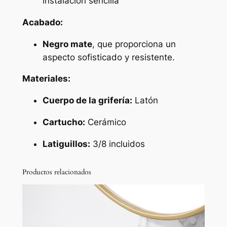
instalación sencilla
e
d
Acabado:
o
n
Negro mate
, que proporciona un
d
aspecto sofisticado y resistente.
o
Materiales:
n
e
Cuerpo de la grifería:
Latón
g
r
Cartucho:
Cerámico
o
Latiguillos:
3/8 incluidos
m
a
Productos relacionados
t
e
s
e
r