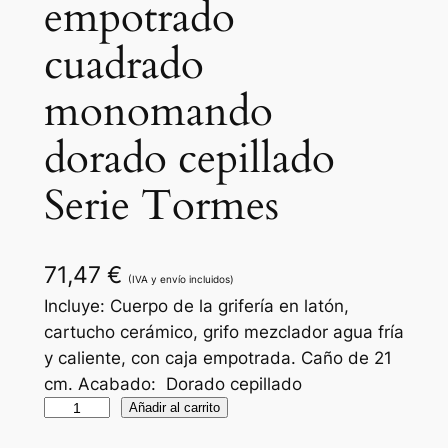
empotrado
cuadrado
monomando
dorado cepillado
Serie Tormes
71,47
€
(IVA y envío incluidos)
Incluye: Cuerpo de la grifería en latón,
cartucho cerámico, grifo mezclador agua fría
y caliente, con caja empotrada. Caño de 21
cm. Acabado: Dorado cepillado
G
Añadir al carrito
r