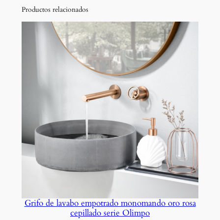
a
Productos relacionados
d
o
c
u
a
d
r
a
d
o
m
o
n
o
m
Grifo de lavabo empotrado monomando oro rosa
a
cepillado serie Olimpo