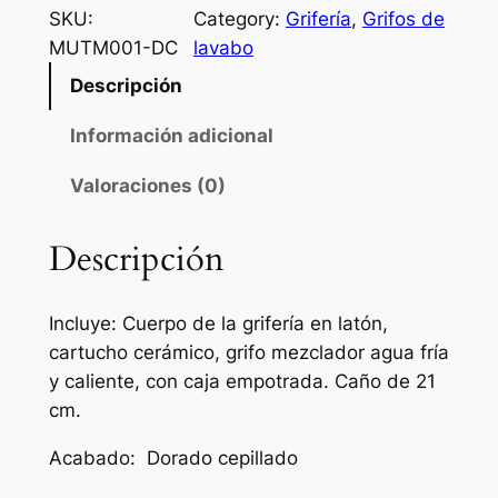
i
SKU:
Category:
Grifería
, 
Grifos de
f
MUTM001-DC
lavabo
o
Descripción
d
e
Información adicional
l
Valoraciones (0)
a
v
a
Descripción
b
o
Incluye: Cuerpo de la grifería en latón,
e
cartucho cerámico, grifo mezclador agua fría
m
y caliente, con caja empotrada. Caño de 21
p
cm.
o
t
Acabado: Dorado cepillado
r