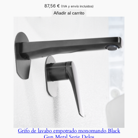
n
87,56
€
(IVA y envío incluidos)
d
Añadir al carrito
o
d
o
r
a
d
o
c
e
p
i
l
l
a
d
Grifo de lavabo empotrado monomando Black
Gun Metal Serie Delos
o