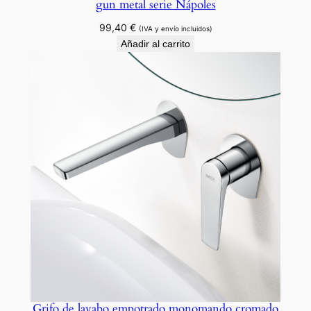
gun metal serie Nápoles
a
99,40
€
d
(IVA y envío incluidos)
Añadir al carrito
Grifo de lavabo empotrado monomando cromado