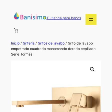
Saltar
al
contenido
Tu tienda para baños
Inicio
/
Grifería
/
Grifos de lavabo
/ Grifo de lavabo
empotrado cuadrado monomando dorado cepillado
Serie Tormes