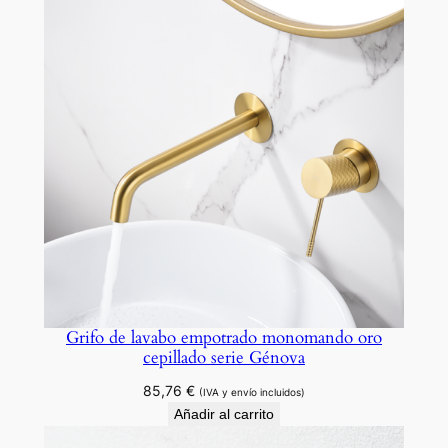
a
t
e
S
e
r
i
e
J
a
b
a
l
Grifo de lavabo empotrado monomando oro
ó
cepillado serie Génova
n
85,76
€
.
(IVA y envío incluidos)
Añadir al carrito
c
a