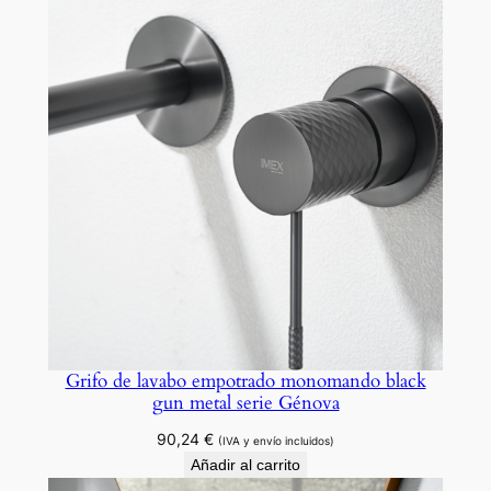
n
t
i
d
a
d
Grifo de lavabo empotrado monomando black
gun metal serie Génova
90,24
€
(IVA y envío incluidos)
Añadir al carrito