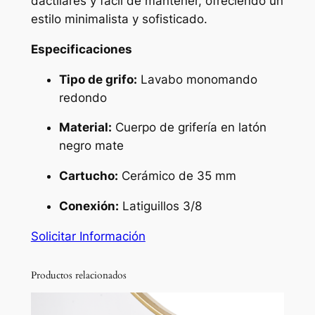
dactilares y fácil de mantener, ofreciendo un
a
estilo minimalista y sofisticado.
n
d
Especificaciones
o
Tipo de grifo:
Lavabo monomando
r
redondo
e
d
Material:
Cuerpo de grifería en latón
o
negro mate
n
d
Cartucho:
Cerámico de 35 mm
o
Conexión:
Latiguillos 3/8
n
e
Solicitar Información
g
r
Productos relacionados
o
m