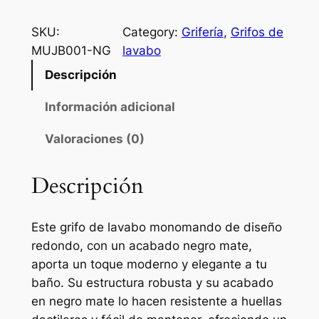
r
i
SKU:
Category:
Grifería
, 
Grifos de
f
MUJB001-NG
lavabo
o
Descripción
d
e
Información adicional
l
Valoraciones (0)
a
v
a
Descripción
b
o
Este grifo de lavabo monomando de diseño
m
redondo, con un acabado negro mate,
o
aporta un toque moderno y elegante a tu
n
baño. Su estructura robusta y su acabado
o
en negro mate lo hacen resistente a huellas
m