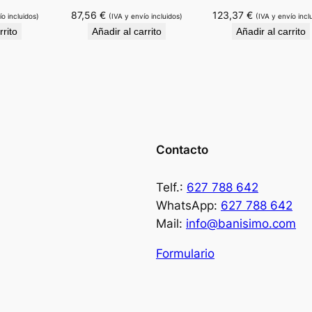
n
87,56
€
123,37
€
ío incluidos)
(IVA y envío incluidos)
(IVA y envío incl
t
rrito
Añadir al carrito
Añadir al carrito
i
d
a
d
Contacto
Telf.:
627 788 642
WhatsApp:
627 788 642
Mail:
info@banisimo.com
Formulario