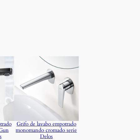
trado
Grifo de lavabo empotrado
 Gun
monomando cromado serie
s
Delos