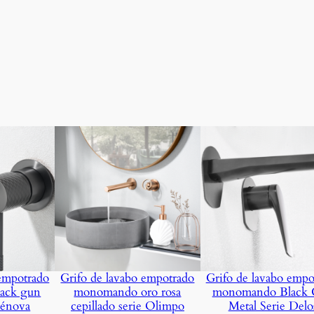
o
m
a
d
o
s
e
r
i
e
R
o
m
a
.
 empotrado
Grifo de lavabo empotrado
Grifo de lavabo empo
c
ack gun
monomando oro rosa
monomando Black
a
Génova
cepillado serie Olimpo
Metal Serie Delo