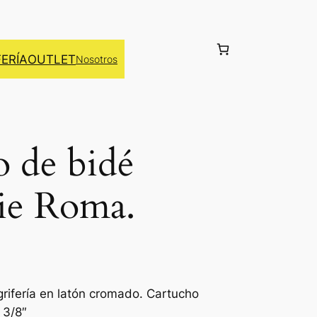
FERÍA
OUTLET
Nosotros
de bidé
ie Roma.
ifería en latón cromado. Cartucho
 3/8″