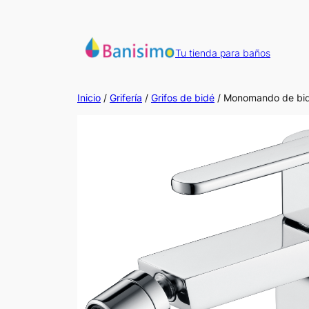
Saltar
al
contenido
Tu tienda para baños
Inicio
/
Grifería
/
Grifos de bidé
/ Monomando de bid