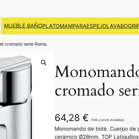
MUEBLE BAÑO
PLATO
MAMPARA
ESPEJO
LAVABO
GRI
é cromado serie Roma.
Monomando 
cromado ser
64,28
€
(IVA y envío incluidos)
Monomando de bidé. Cuerpo de gr
cerámico Ø28mm. TOP Latiguillos