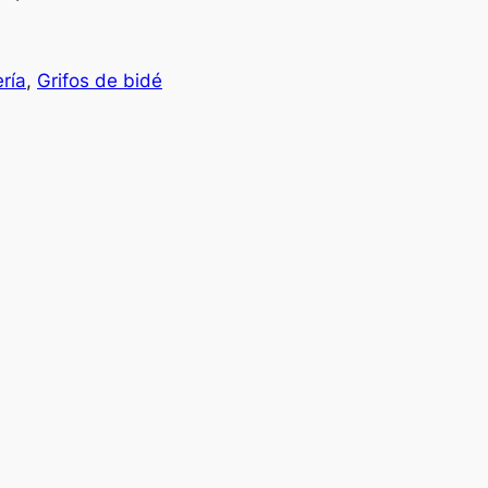
ería
, 
Grifos de bidé