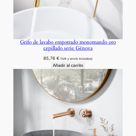
m
a
d
o
s
Grifo de lavabo empotrado monomando oro
e
cepillado serie Génova
r
i
85,76
€
(IVA y envío incluidos)
e
Añadir al carrito
D
i
n
a
m
a
r
c