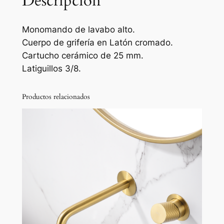
Descripción
l
a
Monomando de lavabo alto.
v
Cuerpo de grifería en Latón cromado.
a
Cartucho cerámico de 25 mm.
b
Latiguillos 3/8.
o
c
Productos relacionados
a
ñ
o
a
l
t
o
c
r
o