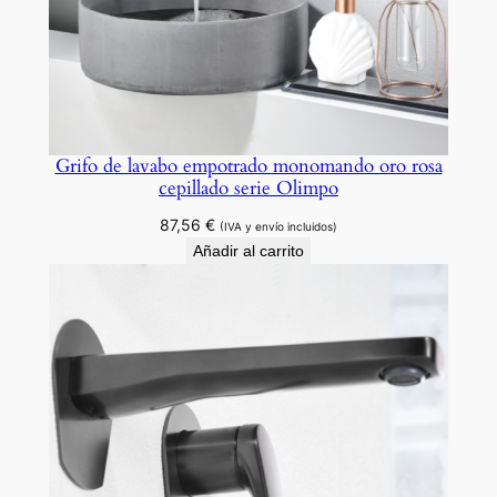
a
.
c
a
n
t
Grifo de lavabo empotrado monomando oro rosa
i
cepillado serie Olimpo
d
87,56
€
(IVA y envío incluidos)
a
Añadir al carrito
d