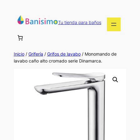
Saltar
al
contenido
Tu tienda para baños
Inicio
/
Grifería
/
Grifos de lavabo
/ Monomando de
lavabo caño alto cromado serie Dinamarca.