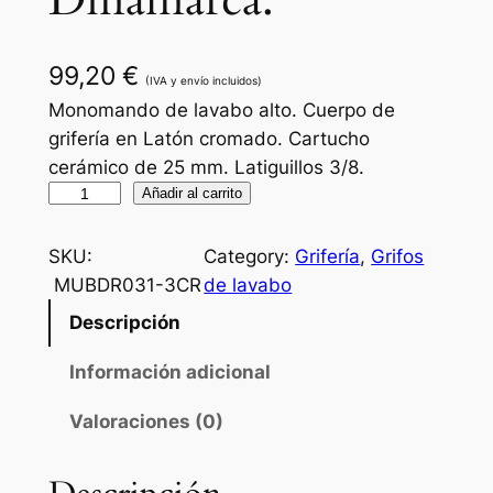
Dinamarca.
99,20
€
(IVA y envío incluidos)
Monomando de lavabo alto. Cuerpo de
grifería en Latón cromado. Cartucho
cerámico de 25 mm. Latiguillos 3/8.
M
Añadir al carrito
o
n
SKU:
Category:
Grifería
, 
Grifos
o
MUBDR031-3CR
de lavabo
m
Descripción
a
n
Información adicional
d
Valoraciones (0)
o
d
e