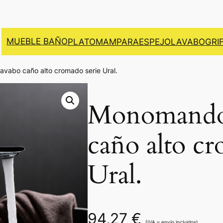
MUEBLE BAÑO
PLATO
MAMPARA
ESPEJO
LAVABO
GRI
vabo caño alto cromado serie Ural.
Monomando 
caño alto cr
Ural.
94,27
€
(IVA y envío incluidos)