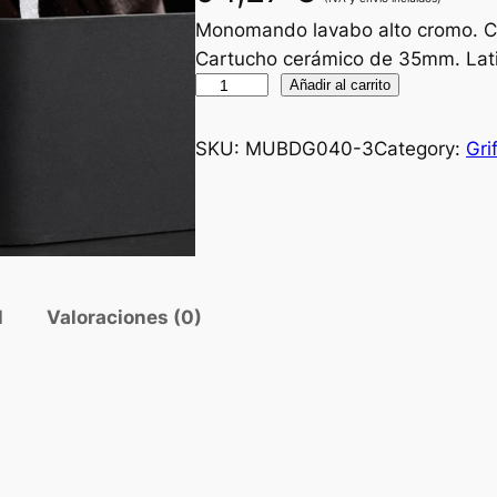
Monomando lavabo alto cromo. Cu
Cartucho cerámico de 35mm. Latig
M
Añadir al carrito
o
n
SKU:
MUBDG040-3
Category:
Gri
o
m
a
n
d
l
Valoraciones (0)
o
d
e
l
a
v
a