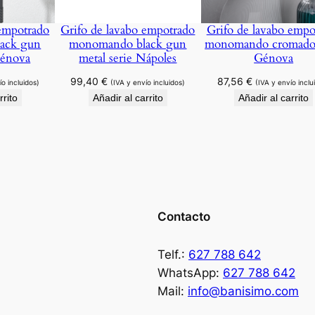
s
e
 empotrado
Grifo de lavabo empotrado
Grifo de lavabo empo
ack gun
monomando black gun
monomando cromado 
r
Génova
metal serie Nápoles
Génova
i
99,40
€
87,56
€
e
ío incluidos)
(IVA y envío incluidos)
(IVA y envío inclu
rrito
Añadir al carrito
Añadir al carrito
U
r
a
l
.
c
a
Contacto
n
t
Telf.:
627 788 642
i
WhatsApp:
627 788 642
d
Mail:
info@banisimo.com
a