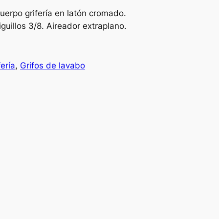
erpo grifería en latón cromado.
uillos 3/8. Aireador extraplano.
fería
, 
Grifos de lavabo