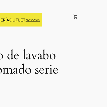
FERÍA
OUTLET
Nosotros
de lavabo
omado serie