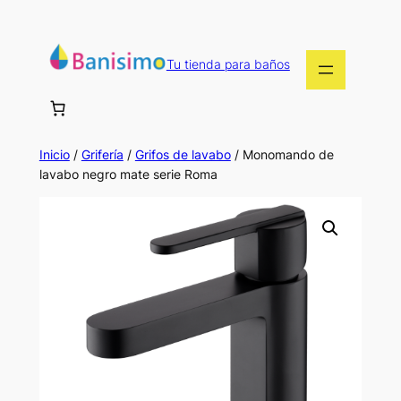
Saltar
al
contenido
Tu tienda para baños
Inicio
/
Grifería
/
Grifos de lavabo
/ Monomando de
lavabo negro mate serie Roma