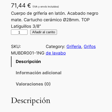
71,44
€
(IVA y envío incluidos)
Cuerpo de grifería en latón. Acabado negro
mate. Cartucho cerámico Ø28mm. TOP
Latiguillos 3/8″
M
Añadir al carrito
o
n
SKU:
Category:
Grifería
, 
Grifos
o
MUBDR001-1NG
de lavabo
m
Descripción
a
n
Información adicional
d
Valoraciones (0)
o
d
e
Descripción
l
a