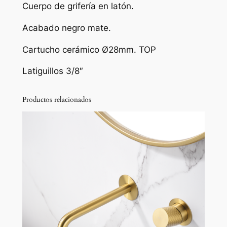
Cuerpo de grifería en latón.
v
a
Acabado negro mate.
b
Cartucho cerámico Ø28mm. TOP
o
n
Latiguillos 3/8″
e
g
Productos relacionados
r
o
m
a
t
e
s
e
r
i